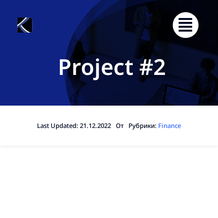
Skip
to
content
Project #2
Last Updated: 21.12.2022
От
Рубрики:
Finance