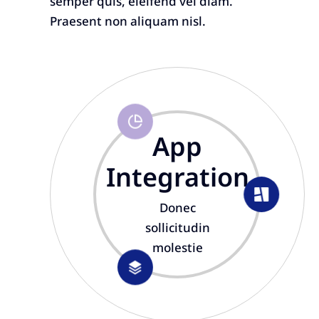
semper quis, eleifend vel diam.
Praesent non aliquam nisl.
App
Integration
Donec
sollicitudin
molestie